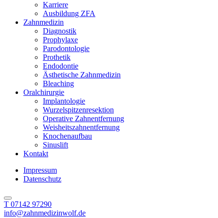
Karriere
Ausbildung ZFA
Zahnmedizin
Diagnostik
Prophylaxe
Parodontologie
Prothetik
Endodontie
Ästhetische Zahnmedizin
Bleaching
Oralchirurgie
Implantologie
Wurzelspitzenresektion
Operative Zahnentfernung
Weisheitszahnentfernung
Knochenaufbau
Sinuslift
Kontakt
Impressum
Datenschutz
T 07142 97290
info@zahnmedizinwolf.de