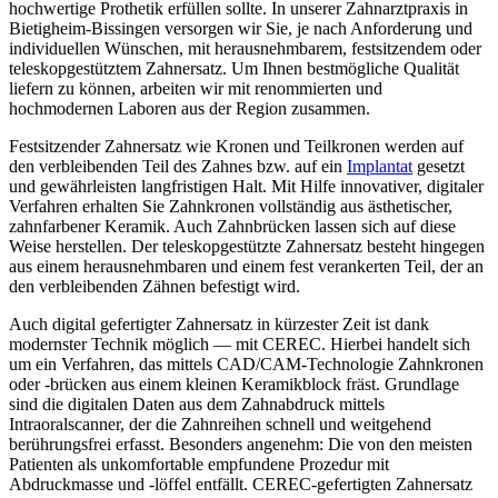
hochwertige Prothetik erfüllen sollte. In unserer Zahnarztpraxis in
Bietigheim-Bissingen versorgen wir Sie, je nach Anforderung und
individuellen Wünschen, mit herausnehmbarem, festsitzendem oder
teleskopgestütztem Zahnersatz. Um Ihnen bestmögliche Qualität
liefern zu können, arbeiten wir mit renommierten und
hochmodernen Laboren aus der Region zusammen.
Festsitzender Zahnersatz wie Kronen und Teilkronen werden auf
den verbleibenden Teil des Zahnes bzw. auf ein
Implantat
gesetzt
und gewährleisten langfristigen Halt. Mit Hilfe innovativer, digitaler
Verfahren erhalten Sie Zahnkronen vollständig aus ästhetischer,
zahnfarbener Keramik. Auch Zahnbrücken lassen sich auf diese
Weise herstellen. Der teleskopgestützte Zahnersatz besteht hingegen
aus einem herausnehmbaren und einem fest verankerten Teil, der an
den verbleibenden Zähnen befestigt wird.
Auch digital gefertigter Zahnersatz in kürzester Zeit ist dank
modernster Technik möglich — mit CEREC. Hierbei handelt sich
um ein Verfahren, das mittels CAD/CAM-Technologie Zahnkronen
oder -brücken aus einem kleinen Keramikblock fräst. Grundlage
sind die digitalen Daten aus dem Zahnabdruck mittels
Intraoralscanner, der die Zahnreihen schnell und weitgehend
berührungsfrei erfasst. Besonders angenehm: Die von den meisten
Patienten als unkomfortable empfundene Prozedur mit
Abdruckmasse und -löffel entfällt. CEREC-gefertigten Zahnersatz