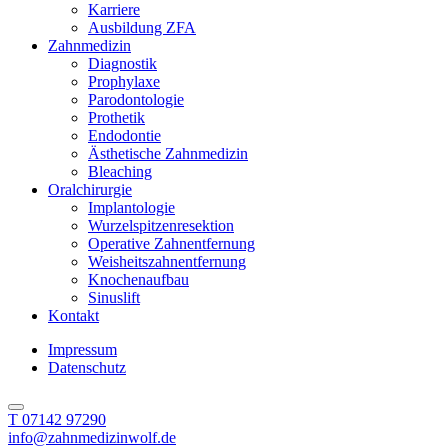
Karriere
Ausbildung ZFA
Zahnmedizin
Diagnostik
Prophylaxe
Parodontologie
Prothetik
Endodontie
Ästhetische Zahnmedizin
Bleaching
Oralchirurgie
Implantologie
Wurzelspitzenresektion
Operative Zahnentfernung
Weisheitszahnentfernung
Knochenaufbau
Sinuslift
Kontakt
Impressum
Datenschutz
T 07142 97290
info@zahnmedizinwolf.de