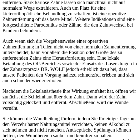
entfernen. Stark kariöse Zähne lassen sich manchmal nicht auf
normalem Wege extrahieren. Auch um Platz für eine
kieferorthopädische Behandlung zu schaffen, ist eine operative
Zahnentfernung oft das beste Mittel. Weitere Indikationen sind eine
fortgeschrittene Parodontitis oder Zähne, die den Zahnwechsel bei
Kindern behindern.
Auch wenn sich die Vorgehensweise einer operativen
Zahnentfernung in Teilen nicht von einer normalen Zahnentfernung
unterscheidet, kann vor allem die Position oder Größe des zu
entfernenden Zahns eine Herausforderung sein. Eine lokale
Betäubung des OP-Bereiches sowie der Einsatz des Lasers tragen in
der Zahnarztpraxis DR. WOLF jedoch erheblich dazu bei, dass
unsere Patienten den Vorgang nahezu schmerzfrei erleben und sich
auch schneller wieder erholen.
Nachdem die Lokalanästhesie ihre Wirkung entfaltet hat, öffnen wir
zunächst die Schleimhaut über dem Zahn. Dann wird der Zahn
vorsichtig gelockert und entfernt. Abschließend wird die Wunde
vernäht.
Sie können die Wundheilung fördern, indem Sie für einige Tage auf
den Verzehr harter Nahrungsmittel verzichten, keinen Alkohol zu
sich nehmen und nicht rauchen. Antiseptische Spülungen können
helfen, den Wundbereich sauber und keimfrei zu halten.